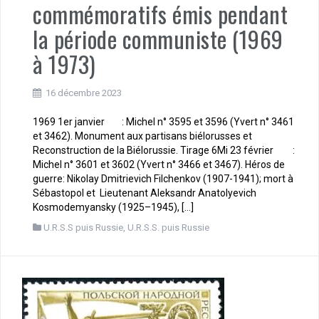
commémoratifs émis pendant
la période communiste (1969
à 1973)
16 décembre 2023
1969 1er janvier : Michel n° 3595 et 3596 (Yvert n° 3461
et 3462). Monument aux partisans biélorusses et
Reconstruction de la Biélorussie. Tirage 6Mi 23 février :
Michel n° 3601 et 3602 (Yvert n° 3466 et 3467). Héros de
guerre: Nikolay Dmitrievich Filchenkov (1907-1941); mort à
Sébastopol et Lieutenant Aleksandr Anatolyevich
Kosmodemyansky (1925–1945), […]
U.R.S.S puis Russie
,
U.R.S.S. puis Russie