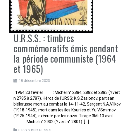
U.R.S.S. : timbres
commémoratifs émis pendant
la période communiste (1964
et 1965)
18 décembre 2023
1964 23 février : Michel n° 2884, 2882 et 2883 (Yvert
n 2785 à 2787). Héros de l’URSS: K.S.Zaslonov, partisan
biélorusse mort au combat le 14-11-42, Sergent N.A.Vilkov
(1918-1945), mort dans les iles Kouriles et Yu.V.Smirnov
(1925-1944), exécuté par les nazis. Tirage 3Mi 10 avril
: Michel n° 2902 (Yvert n° 2801). […]
U.R.S.S puis Russie