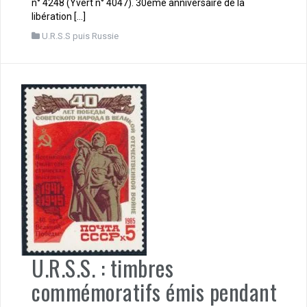
n° 4248 (Yvert n° 4047). 30ème anniversaire de la
libération […]
U.R.S.S puis Russie
U.R.S.S. : timbres
commémoratifs émis pendant