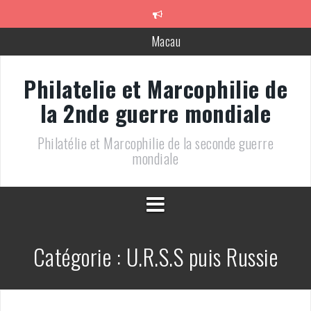
Aller
au
contenu
Macau
Généralités sur la censure période « Vichy » (40-44)
Philatelie et Marcophilie de
7ème division militaire
la 2nde guerre mondiale
9ème division militaire
Philatélie et Marcophilie de la seconde guerre
12ème division militaire
mondiale
Malte: tourisme mémoriel
Catégorie :
U.R.S.S puis Russie