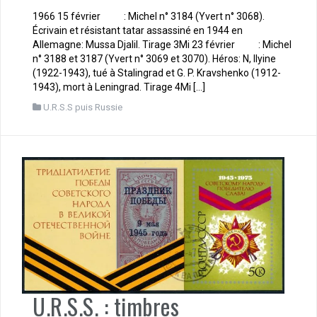
1966 15 février : Michel n° 3184 (Yvert n° 3068).
Écrivain et résistant tatar assassiné en 1944 en
Allemagne: Mussa Djalil. Tirage 3Mi 23 février : Michel
n° 3188 et 3187 (Yvert n° 3069 et 3070). Héros: N, Ilyine
(1922-1943), tué à Stalingrad et G. P. Kravshenko (1912-
1943), mort à Leningrad. Tirage 4Mi […]
U.R.S.S puis Russie
U.R.S.S. : timbres