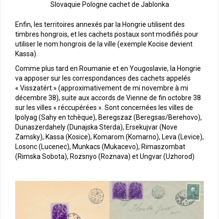
Slovaquie Pologne cachet de Jablonka
Enfin, les territoires annexés par la Hongrie utilisent des
timbres hongrois, et les cachets postaux sont modifiés pour
utiliser le nom hongrois de la ville (exemple Kocise devient
Kassa).
Comme plus tard en Roumanie et en Yougoslavie, la Hongrie
va apposer sur les correspondances des cachets appelés
« Visszatért » (approximativement de mi novembre à mi
décembre 38), suite aux accords de Vienne de fin octobre 38
sur les villes « réccupérées ». Sont concernées les villes de
Ipolyag (Sahy en tchèque), Beregszaz (Beregsas/Berehovo),
Dunaszerdahely (Dunajska Sterda), Ersekujvar (Nove
Zamsky), Kassa (Kosice), Komarom (Komarno), Leva (Levice),
Losonc (Lucenec), Munkacs (Mukacevo), Rimaszombat
(Rimska Sobota), Rozsnyo (Roznava) et Ungvar (Uzhorod)