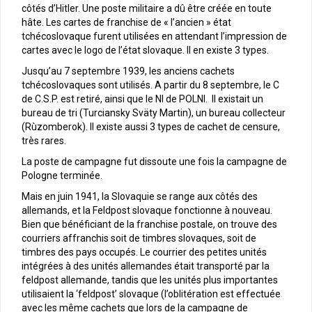
côtés d’Hitler. Une poste militaire a dû être créée en toute
hâte. Les cartes de franchise de « l’ancien » état
tchécoslovaque furent utilisées en attendant l’impression de
cartes avec le logo de l’état slovaque. Il en existe 3 types.
Jusqu’au 7 septembre 1939, les anciens cachets
tchécoslovaques sont utilisés. A partir du 8 septembre, le C
de C.S.P. est retiré, ainsi que le NI de POLNI. Il existait un
bureau de tri (Turciansky Sväty Martin), un bureau collecteur
(Rùzomberok). Il existe aussi 3 types de cachet de censure,
très rares.
La poste de campagne fut dissoute une fois la campagne de
Pologne terminée.
Mais en juin 1941, la Slovaquie se range aux côtés des
allemands, et la Feldpost slovaque fonctionne à nouveau.
Bien que bénéficiant de la franchise postale, on trouve des
courriers affranchis soit de timbres slovaques, soit de
timbres des pays occupés. Le courrier des petites unités
intégrées à des unités allemandes était transporté par la
feldpost allemande, tandis que les unités plus importantes
utilisaient la ‘feldpost’ slovaque (l’oblitération est effectuée
avec les même cachets que lors de la campagne de