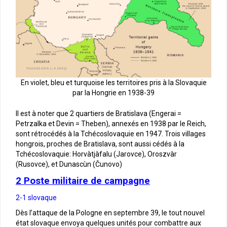
En violet, bleu et turquoise les territoires pris à la Slovaquie
par la Hongrie en 1938-39
Il est à noter que 2 quartiers de Bratislava (Engerai =
Petrzalka et Devin = Theben), annexés en 1938 par le Reich,
sont rétrocédés à la Tchécoslovaquie en 1947. Trois villages
hongrois, proches de Bratislava, sont aussi cédés à la
Tchécoslovaquie: Horvàtjàfalu (Jarovce), Oroszvàr
(Rusovce), et Dunascùn (Čunovo)
2 Poste militaire de campagne
2-1 slovaque
Dès l’attaque de la Pologne en septembre 39, le tout nouvel
état slovaque envoya quelques unités pour combattre aux