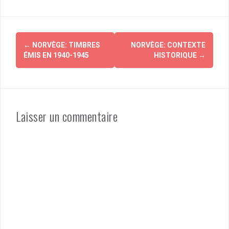
Navigation
←
NORVÈGE: TIMBRES
NORVÈGE: CONTEXTE
d'article
ÉMIS EN 1940-1945
HISTORIQUE
→
Laisser un commentaire