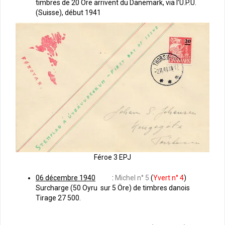
timbres de 20 Öre arrivent du Danemark, via l’U.P.U.
(Suisse), début 1941
Féroe 3 EPJ
06 décembre 1940
:
Michel n° 5
(
Yvert n° 4
)
Surcharge (50 Oyru sur 5 Öre) de timbres danois
Tirage 27 500.