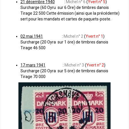
21 décembre 1940
:
Michel n° 6
(
Yvert n° 5
)
Surcharge (60 Oyru sur 6 Öre) de timbres danois
Tirage 22 500 Cette émission (ainsi que la précédente)
sert pour les mandats et cartes de paquets-poste.
02 mai 1941
:
Michel n° 2
(
Yvert n° 1
)
Surcharge (20 Oyra sur 1 öre) de timbres danois
Tirage 46 500
17 mars 1941
:
Michel n° 3
(
Yvert n° 2
)
Surcharge (20 Oyra sur 5 öre) de timbres danois
Tirage 70 000