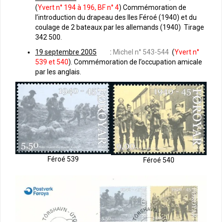
(
Yvert n° 194 à 196, BF n° 4
) Commémoration de
l’introduction du drapeau des Iles Féroé (1940) et du
coulage de 2 bateaux par les allemands (1940) Tirage
342 500.
19 septembre 2005
:
Michel n° 543-544
(
Yvert n°
539 et 540
). Commémoration de l’occupation amicale
par les anglais.
Féroé 539
Féroé 540