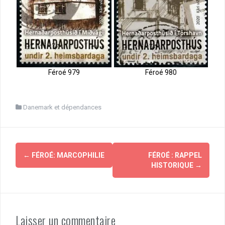
Féroé 979
Féroé 980
Danemark et dépendances
Navigation
←
FÉROÉ: MARCOPHILIE
FÉROÉ : RAPPEL
d'article
HISTORIQUE
→
Laisser un commentaire