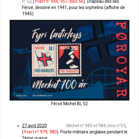
n° 52
(
Yvert n° 956, 957, bloc 56
). Drapeau des iles
Féroé, dessiné en 1941, pour les orphelins (affiche de
1945)
Féroé Michel BL 52
27 avril 2020
:
Michel n° 983 et 984, bloc n°55
,
(
Yvert n° 979, 980
). Poste militaire anglaise pendant le
2ème guerre