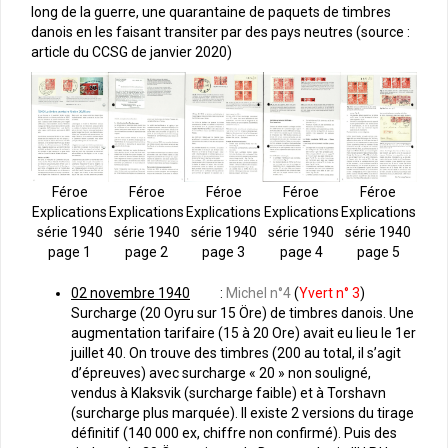
long de la guerre, une quarantaine de paquets de timbres
danois en les faisant transiter par des pays neutres (source :
article du CCSG de janvier 2020)
Féroe
Féroe
Féroe
Féroe
Féroe
Explications
Explications
Explications
Explications
Explications
série 1940
série 1940
série 1940
série 1940
série 1940
page 2
page 4
page 3
page 5
page 1
02 novembre 1940
:
Michel n°4
(
Yvert n° 3
)
Surcharge (20 Oyru sur 15 Öre) de timbres danois. Une
augmentation tarifaire (15 à 20 Ore) avait eu lieu le 1er
juillet 40. On trouve des timbres (200 au total, il s’agit
d’épreuves) avec surcharge « 20 » non souligné,
vendus à Klaksvik (surcharge faible) et à Torshavn
(surcharge plus marquée). Il existe 2 versions du tirage
définitif (140 000 ex, chiffre non confirmé). Puis des