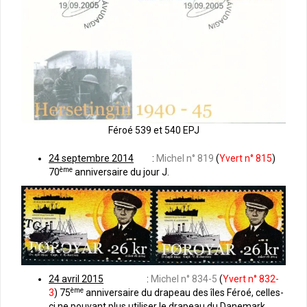
Féroé 539 et 540 EPJ
24 septembre 2014
:
Michel n° 819
(
Yvert n° 815
)
ème
70
anniversaire du jour J.
24 avril 2015
:
Michel n° 834-5
(
Yvert n° 832-
ème
3
) 75
anniversaire du drapeau des îles Féroé, celles-
ci ne pouvant plus utiliser le drapeau du Danemark,