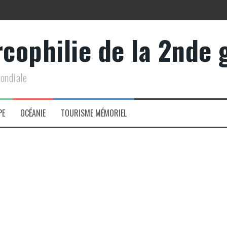
rcophilie de la 2nde
y » (40-44)
mondiale
PE
OCÉANIE
TOURISME MÉMORIEL