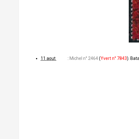
11 aout
:
Michel n° 2464
(
Yvert n° 7843
). Bat