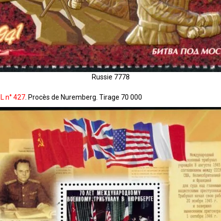
Russie 7778
L n° 427
. Procès de Nuremberg. Tirage 70 000