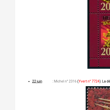
22 juin
:
Michel n° 2316
(
Yvert n° 7724
). La d