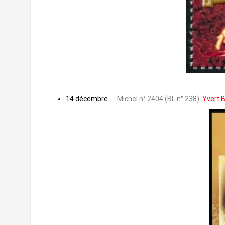
14 décembre
:
Michel n° 2404 (BL n° 238)
.
Yvert B