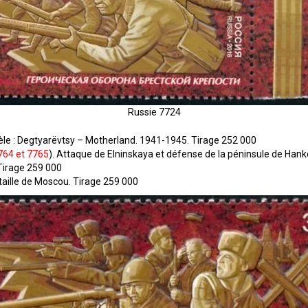
Russie 7724
tèle : Degtyarёvtsy – Motherland. 1941-1945. Tirage 252 000
764 et 7765
). Attaque de Elninskaya et défense de la péninsule de Hanko
 Tirage 259 000
ataille de Moscou. Tirage 259 000