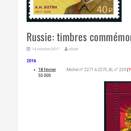
Russie: timbres commémor
14 octobre 2017
olivier
2016
18 février
:
Michel n° 2271 à 2275, BL n° 229
(
Y
55 000