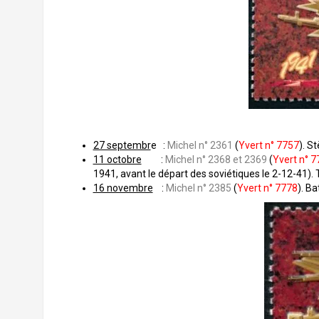
27 septembr
e :
Michel n° 2361
(
Yvert n° 7757
). S
11 octobre
:
Michel n° 2368 et 2369
(
Yvert n° 7
1941, avant le départ des soviétiques le 2-12-41).
16 novembre
:
Michel n° 2385
(
Yvert n° 7778
). B