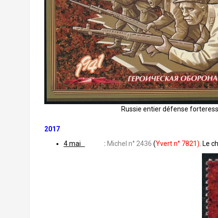
Russie entier défense forteres
2017
4 mai
:
Michel n° 2436
(
Yvert n° 7821)
. Le c