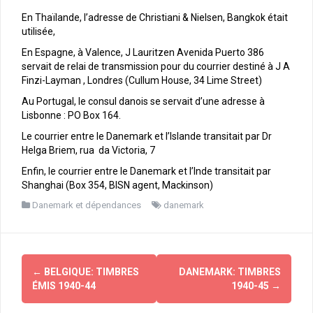
En Thaïlande, l’adresse de Christiani & Nielsen, Bangkok était
utilisée,
En Espagne, à Valence, J Lauritzen Avenida Puerto 386
servait de relai de transmission pour du courrier destiné à J A
Finzi-Layman , Londres (Cullum House, 34 Lime Street)
Au Portugal, le consul danois se servait d’une adresse à
Lisbonne : PO Box 164.
Le courrier entre le Danemark et l’Islande transitait par Dr
Helga Briem, rua da Victoria, 7
Enfin, le courrier entre le Danemark et l’Inde transitait par
Shanghai (Box 354, BISN agent, Mackinson)
Danemark et dépendances
danemark
Navigation
←
BELGIQUE: TIMBRES
DANEMARK: TIMBRES
d'article
ÉMIS 1940-44
1940-45
→