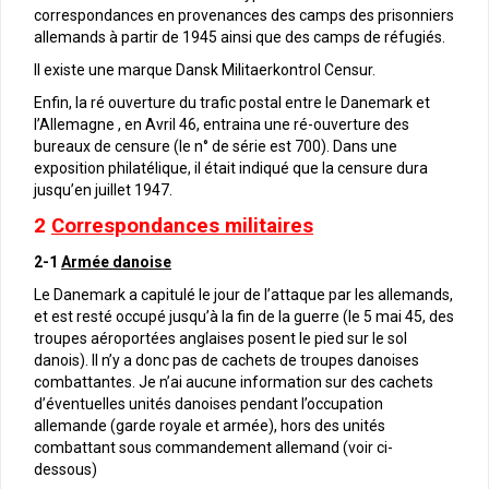
correspondances en provenances des camps des prisonniers
allemands à partir de 1945 ainsi que des camps de réfugiés.
Il existe une marque Dansk Militaerkontrol Censur.
Enfin, la ré ouverture du trafic postal entre le Danemark et
l’Allemagne , en Avril 46, entraina une ré-ouverture des
bureaux de censure (le n° de série est 700). Dans une
exposition philatélique, il était indiqué que la censure dura
jusqu’en juillet 1947.
2
Correspondances militaires
2-1
Armée danoise
Le Danemark a capitulé le jour de l’attaque par les allemands,
et est resté occupé jusqu’à la fin de la guerre (le 5 mai 45, des
troupes aéroportées anglaises posent le pied sur le sol
danois). Il n’y a donc pas de cachets de troupes danoises
combattantes. Je n’ai aucune information sur des cachets
d’éventuelles unités danoises pendant l’occupation
allemande (garde royale et armée), hors des unités
combattant sous commandement allemand (voir ci-
dessous)