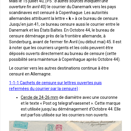
Mais le 15 juillet 40,
(PS : d’autres sources indiquent une
ouverture fin avril 40)
le courrier du Danemark vers les pays
scandinaves est censuré à Copenhague. Les autorités
allemandes attribuent la lettre «
k
» à ce bureau de censure.
Jusqu’en juin 41, ce bureau censure aussi le courrier entre le
Danemark et les États Baltes. En Octobre 44, le bureau de
censure déménage près de la frontière allemande, à
Sonderburg, avant de fermer fin Avril (ou début mai) 45. Il est
à noter que les courriers urgents et les colis peuvent être
déposés ouverts directement au bureau de censure (cette
possibilité sera maintenue à Copenhague après Octobre 44).
Le courrier vers les autres destinations continue à être
censuré en Allemagne.
1-1-1 Cachets de censure sur lettres ouvertes puis
refermées du courrier par la censure)
:
Cercle de 24-26 mm
de diamètre avec une couronne
et le texte « Post og telegrafvaesenet ». Cette marque
est utilisée jusqu’au déménagement d’Octobre 44. Elle
est parfois utilisée sur les courriers non ouverts.