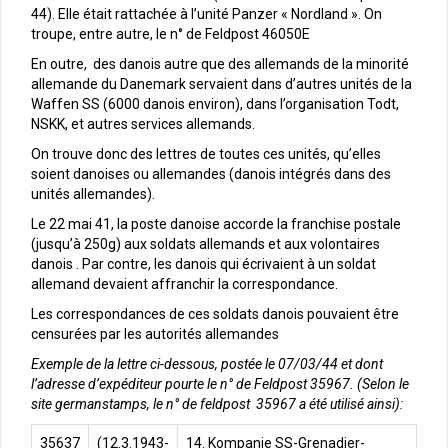
44). Elle était rattachée à l’unité Panzer « Nordland ». On
troupe, entre autre, le n° de Feldpost 46050E
En outre, des danois autre que des allemands de la minorité
allemande du Danemark servaient dans d’autres unités de la
Waffen SS (6000 danois environ), dans l’organisation Todt,
NSKK, et autres services allemands.
On trouve donc des lettres de toutes ces unités, qu’elles
soient danoises ou allemandes (danois intégrés dans des
unités allemandes).
Le 22 mai 41, la poste danoise accorde la franchise postale
(jusqu’à 250g) aux soldats allemands et aux volontaires
danois . Par contre, les danois qui écrivaient à un soldat
allemand devaient affranchir la correspondance.
Les correspondances de ces soldats danois pouvaient être
censurées par les autorités allemandes
Exemple de la lettre ci-dessous, postée le 07/03/44 et dont
l’adresse d’expéditeur pourte le n° de Feldpost 35967. (Selon le
site germanstamps, le n° de feldpost 35967 a été utilisé ainsi):
35637
(12.3.1943-
14. Kompanie SS-Grenadier-