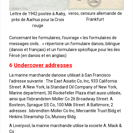
verso, censure allemande de
Lettre de 1942 postée à Aaby,
Frankfurt
près de Aarhus pour la Croix
rouge
Concernant les formulaires, l’ouvrage « les formulaires de
messages civils… » répertorie un formulaire danois, bilingue
(danois et français) et un formulaire spécifique pour les iles
Féroé (en danois et en anglais)
6
Undercover addresses
La marine marchande danoise utilisait à San Francisco
l’adresse suivante : The East Asiatic Co, Inc, 933 California
Street. A New York, la Standard Oil Company of New York,
Marine department, 30 Rockefeller Plaza était aussi utilisée,
ainsi que l’Isbrandsten-Moller Co 26 Broadway Street. A
Bosteon, Sprague SS Co, 100 Milk Street. A Baltimore, 2
adresses : Isbrendten-Moller Co Inc, Mercantile Trust Bldg et
Hinkins Steamship Co, Munsey Bldg.
A Liverpool, la marine marchande utilise la societe A. Mack &
Co