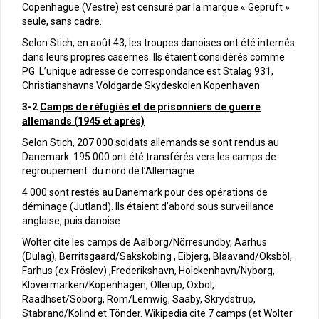
Copenhague (Vestre) est censuré par la marque « Geprüft »
seule, sans cadre.
Selon Stich, en août 43, les troupes danoises ont été internés
dans leurs propres casernes. Ils étaient considérés comme
PG. L’unique adresse de correspondance est Stalag 931,
Christianshavns Voldgarde Skydeskolen Kopenhaven.
3-2
Camps de réfugiés et de prisonniers de guerre
allemands (1945 et après)
Selon Stich, 207 000 soldats allemands se sont rendus au
Danemark. 195 000 ont été transférés vers les camps de
regroupement du nord de l’Allemagne.
4 000 sont restés au Danemark pour des opérations de
déminage (Jutland). Ils étaient d’abord sous surveillance
anglaise, puis danoise
Wolter cite les camps de Aalborg/Nörresundby, Aarhus
(Dulag), Berritsgaard/Sakskobing , Eibjerg, Blaavand/Oksböl,
Farhus (ex Fröslev) ,Frederikshavn, Holckenhavn/Nyborg,
Klövermarken/Kopenhagen, Ollerup, Oxböl,
Raadhset/Söborg, Rom/Lemwig, Saaby, Skrydstrup,
Stabrand/Kolind et Tönder. Wikipedia cite 7 camps (et Wolter