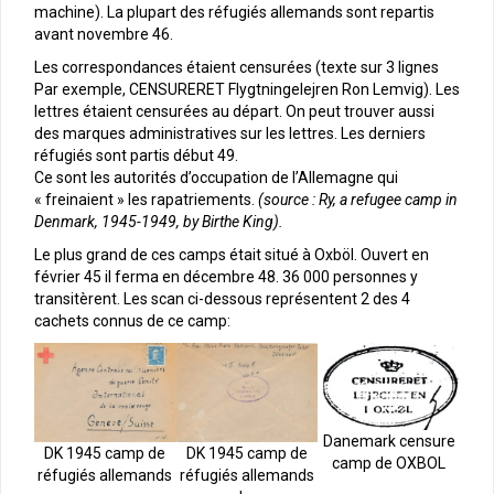
machine). La plupart des réfugiés allemands sont repartis
avant novembre 46.
Les correspondances étaient censurées (texte sur 3 lignes
Par exemple, CENSURERET Flygtningelejren Ron Lemvig). Les
lettres étaient censurées au départ. On peut trouver aussi
des marques administratives sur les lettres. Les derniers
réfugiés sont partis début 49.
Ce sont les autorités d’occupation de l’Allemagne qui
« freinaient » les rapatriements.
(source : Ry, a refugee camp in
Denmark, 1945-1949, by Birthe King).
Le plus grand de ces camps était situé à Oxböl. Ouvert en
février 45 il ferma en décembre 48. 36 000 personnes y
transitèrent. Les scan ci-dessous représentent 2 des 4
cachets connus de ce camp:
Danemark censure
DK 1945 camp de
DK 1945 camp de
camp de OXBOL
réfugiés allemands
réfugiés allemands