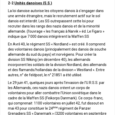
2-2
Unités danoises (S.S.)
La loi danoise autorise les citoyens danois à s’engager dans
une armée étrangère, mais le recrutement actif sur le sol
danois est interdit. Les SS outrepassent cette loi pour
recruter dans les rangs des nazis danois et de la minorité
allemande. (l’ouvrage « les français à Narvik » éd. Le Figaro »
indique que 7 000 danois intégrèrent la Waffen SS
En Avril 40, le régiment SS « Nordland » est créé. Il comprend
des volontaires danois (principalement des danois de souche
allemande du sud du pays) et norvégiens. Pour créer la
division SS Wiking (en décembre 40), les allemands
incorporent les soldats de la division Nordland, des allemands
et des flamands/hollandais de la division « Westland ». Entre
autres, n° de feldpost, le n° 21851 a été utilisé.
Le 29 juin 41, quelques jours après l’invasion de l’U.R.S.S. par
les Allemands, ces nazis danois créent un corps de
volontaires pour aller combattre l’Union soviétique dans le
cadre de la Waffen SS (Feikorps Danmark). Ce corps-franc,
qui comprenait 1100 volontaires en juillet 42, fut dissout en
ème
mai 43 pour constituer le 24
régiment de Panzer
Grenadiers SS « Danemark » (3200 volontaires en septembre