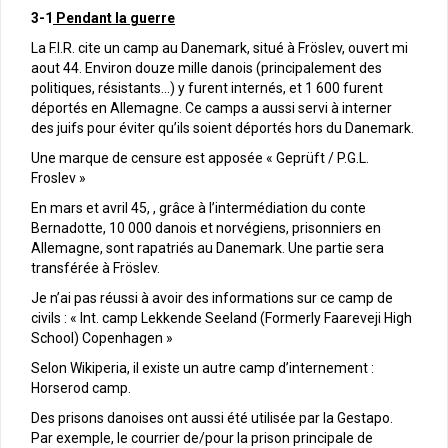
3-1
Pendant la guerre
La F.I.R. cite un camp au Danemark, situé à Fröslev, ouvert mi
aout 44. Environ douze mille danois (principalement des
politiques, résistants…) y furent internés, et 1 600 furent
déportés en Allemagne. Ce camps a aussi servi à interner
des juifs pour éviter qu’ils soient déportés hors du Danemark.
Une marque de censure est apposée « Geprüft / P.G.L.
Froslev »
En mars et avril 45, , grâce à l’intermédiation du conte
Bernadotte, 10 000 danois et norvégiens, prisonniers en
Allemagne, sont rapatriés au Danemark. Une partie sera
transférée à Fröslev.
Je n’ai pas réussi à avoir des informations sur ce camp de
civils : « Int. camp Lekkende Seeland (Formerly Faareveji High
School) Copenhagen »
Selon Wikiperia, il existe un autre camp d’internement :
Horserod camp.
Des prisons danoises ont aussi été utilisée par la Gestapo.
Par exemple, le courrier de/pour la prison principale de