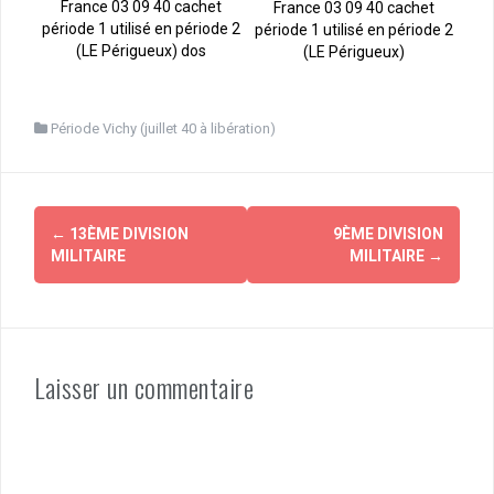
France 03 09 40 cachet
France 03 09 40 cachet
période 1 utilisé en période 2
période 1 utilisé en période 2
(LE Périgueux) dos
(LE Périgueux)
Période Vichy (juillet 40 à libération)
Navigation
←
13ÈME DIVISION
9ÈME DIVISION
d'article
MILITAIRE
MILITAIRE
→
Laisser un commentaire