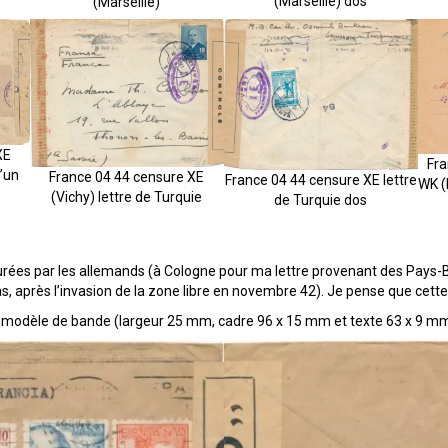
(Marseille) dos
(Marseille)
XE
Fra
’un
France 04 44 censure XE
France 04 44 censure XE lettre
WK (
(Vichy) lettre de Turquie
de Turquie dos
urées par les allemands (à Cologne pour ma lettre provenant des Pays-
cas, après l’invasion de la zone libre en novembre 42). Je pense que cett
 modèle de bande (largeur 25 mm, cadre 96 x 15 mm et texte 63 x 9 m