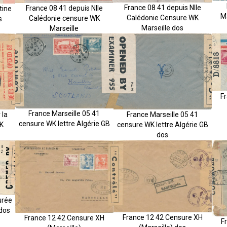
France 08 41 depuis Nlle
France 08 41 depuis Nlle
tine
Ma
Calédonie Censure WK
Calédonie censure WK
s
Marseille dos
Marseille
F
France Marseille 05 41
France Marseille 05 41
 la
censure WK lettre Algérie GB
censure WK lettre Algérie GB
K
dos
urée
dos
France 12 42 Censure XH
France 12 42 Censure XH
F