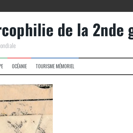
rcophilie de la 2nde
y » (40-44)
mondiale
PE
OCÉANIE
TOURISME MÉMORIEL