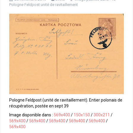
Pologne Feldpost unité de ravitaillement
Pologne Feldpost (unité de ravitaillement). Entier polonais de
récupération, postée en sept 39
Image disponible dans :
569x400
/
150x150
/
300x211
/
569x400
/
569x400
/
569x400
/
569x400
/
569x400
/
569x400