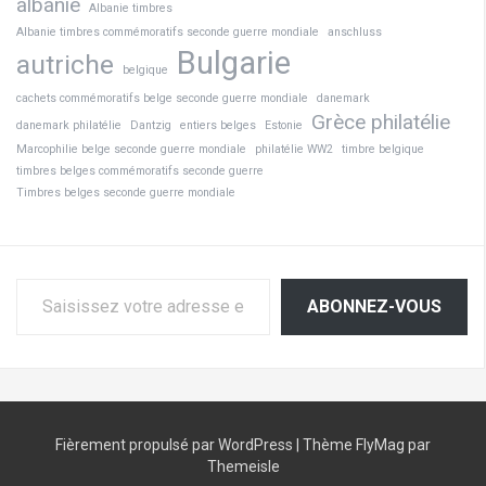
albanie
Albanie timbres
Albanie timbres commémoratifs seconde guerre mondiale
anschluss
Bulgarie
autriche
belgique
cachets commémoratifs belge seconde guerre mondiale
danemark
Grèce philatélie
danemark philatélie
Dantzig
entiers belges
Estonie
Marcophilie belge seconde guerre mondiale
philatélie WW2
timbre belgique
timbres belges commémoratifs seconde guerre
Timbres belges seconde guerre mondiale
Saisissez votre adresse e-mail…
ABONNEZ-VOUS
Fièrement propulsé par WordPress
|
Thème
FlyMag
par
Themeisle