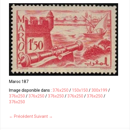
Maroc 187
Image disponible dans :
376x250
/
150x150
/
300x199
/
376x250
/
376x250
/
376x250
/
376x250
/
376x250
/
376x250
← Précédent
Suivant →