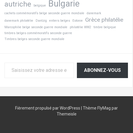
Bulgarie
autriche
belgique
cachets commémoratifs belge seconde guerre mondiale
danemark
Grèce philatélie
danemark philatélie
Dantzig
entiers belges
Estonie
Marcophilie belge seconde guerre mondiale
philatélie WW2
timbre belgique
timbres belges commémoratifs seconde guerre
Timbres belges seconde guerre mondiale
Saisissez votre adresse e-mail…
ABONNEZ-VOUS
Fièrement propulsé par WordPress
|
Thème
FlyMag
par
Themeisle
France
Afrique
Amérique
Asie
Europe
Océanie
Tourisme