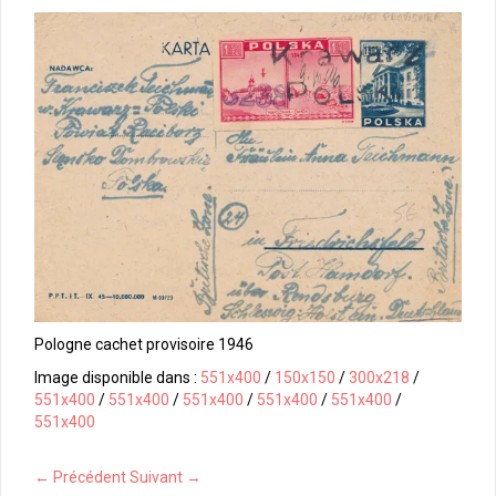
Pologne cachet provisoire 1946
Image disponible dans :
551x400
/
150x150
/
300x218
/
551x400
/
551x400
/
551x400
/
551x400
/
551x400
/
551x400
← Précédent
Suivant →