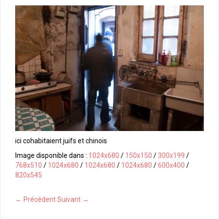
ici cohabitaient juifs et chinois
Image disponible dans :
1024x680
/
150x150
/
300x199
/
768x510
/
1024x680
/
1024x680
/
1024x680
/
600x400
/
820x545
← Précédent
Suivant →