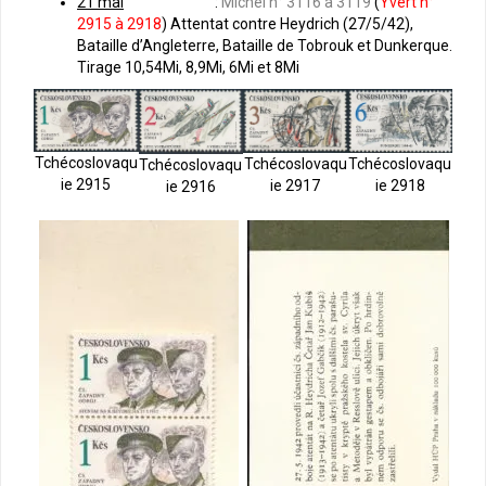
21 mai
:
Michel n° 3116 à 3119
(
Yvert n°
2915 à 2918
) Attentat contre Heydrich (27/5/42),
Bataille d’Angleterre, Bataille de Tobrouk et Dunkerque.
Tirage 10,54Mi, 8,9Mi, 6Mi et 8Mi
Tchécoslovaqu
Tchécoslovaqu
Tchécoslovaqu
Tchécoslovaqu
ie 2915
ie 2917
ie 2918
ie 2916