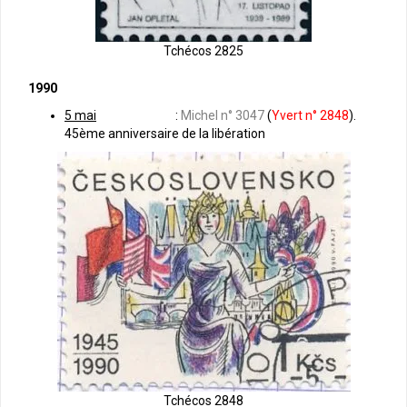
Tchécos 2825
1990
5 mai
:
Michel n° 3047
(
Yvert n° 2848
).
45ème anniversaire de la libération
Tchécos 2848