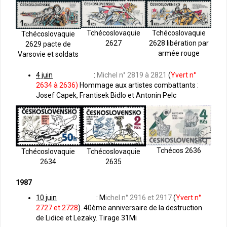
Tchécoslovaquie
Tchécoslovaquie
Tchécoslovaquie
2628 libération par
2627
2629 pacte de
armée rouge
Varsovie et soldats
4 juin
:
Michel n° 2819 à 2821
(
Yvert n°
2634 à 2636)
Hommage aux artistes combattants :
Josef Capek, Frantisek Bidlo et Antonin Pelc
Tchécos 2636
Tchécoslovaquie
Tchécoslovaquie
2634
2635
1987
10 juin
: M
ichel n° 2916 et 2917
(
Yvert n°
2727 et 2728
). 40ème anniversaire de la destruction
de Lidice et Lezaky. Tirage 31Mi