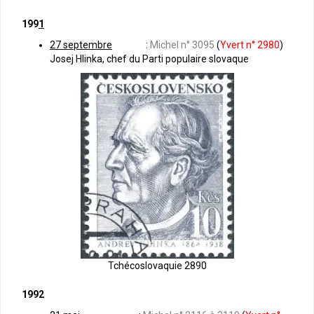
199
1
27 septembre
:
Michel n° 3095
(
Yvert n° 2980
)
Josej Hlinka, chef du Parti populaire slovaque
Tchécoslovaquie 2890
1992