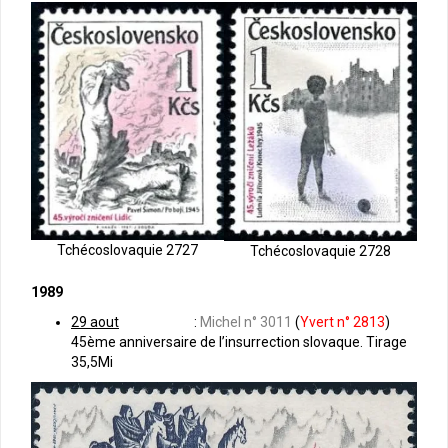
Tchécoslovaquie 2727
Tchécoslovaquie 2728
1989
29 aout
:
Michel n° 3011
(
Yvert n° 2813
)
45ème anniversaire de l’insurrection slovaque. Tirage
35,5Mi