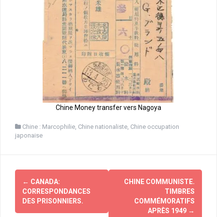
Chine Money transfer vers Nagoya
Chine : Marcophilie
,
Chine nationaliste
,
Chine occupation
japonaise
Navigation
←
CANADA:
CHINE COMMUNISTE.
d'article
CORRESPONDANCES
TIMBRES
DES PRISONNIERS.
COMMÉMORATIFS
APRÈS 1949
→