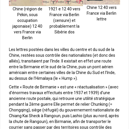
Chine 12 40 vers
1921 e 12 40 vers
Chine (région de
France via Berlin
France via Berlin
Pékin, sous
lettre
(censure) et
occupation
probablement la
japonaise) 12 40
Sibérie dos
vers France via
Berlin
Les lettres postées dans les villes du centre et du sud de la
Chine, restées sous contrôle des nationalistes (et donc des
alliés), transitaient par l’Inde. Il existait en effet une route
entre la Birmanie et le sud de la Chine, puis un pont aérien
américain entre certaines villes de la Chine du Sud et l’Inde,
au dessus de l’Himalaya (le « Hump »).
Cette « Route de Birmanie » est une « réactualisation » (avec
d’énormes travaux effectués entre 1937 et 1939) d’une
ancienne route postale, qui retrouve une utilité stratégique
pendant la 2ème guerre Elle permet de relier Chunking (=
Chongqing), siège (réfugié) du gouvernement nationaliste de
Chiang Kai Sheck à Rangoun, puis Lashio (plus au nord, après
la chute de Rangoun), en Birmanie, afin de transporter le
courrier sans passer par des territoires sous contrôle des